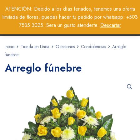
0
ATENCIÓN: Debido a los días feriados, tenemos una oferta
limitada de flores, puedes hacer tu pedido por whatsapp: +503
7535 3025. Sera un gusto atenderte.
Descartar
Inicio
Tienda en Línea
Ocasiones
Condolencias
Arreglo
fúnebre
Arreglo fúnebre