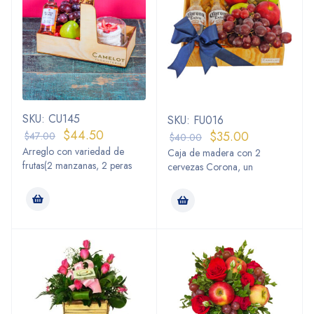
SKU: CU145
SKU: FU016
$
44.50
$
35.00
$
47.00
$
40.00
Arreglo con variedad de
Caja de madera con 2
frutas(2 manzanas, 2 peras
cervezas Corona, un