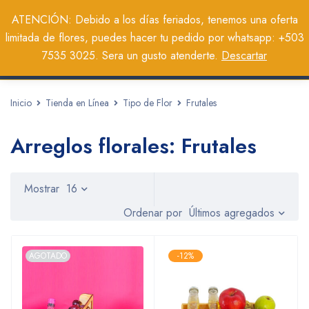
0
ATENCIÓN: Debido a los días feriados, tenemos una oferta
limitada de flores, puedes hacer tu pedido por whatsapp: +503
7535 3025. Sera un gusto atenderte.
Descartar
Inicio
Tienda en Línea
Tipo de Flor
Frutales
Arreglos florales: Frutales
Mostrar
16
Últimos agregados
Ordenar por
AGOTADO
-12%