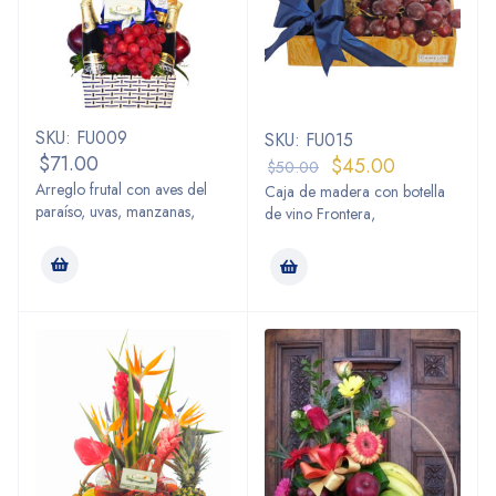
SKU: FU009
SKU: FU015
$
71.00
$
45.00
$
50.00
Arreglo frutal con aves del
Caja de madera con botella
paraíso, uvas, manzanas,
de vino Frontera,