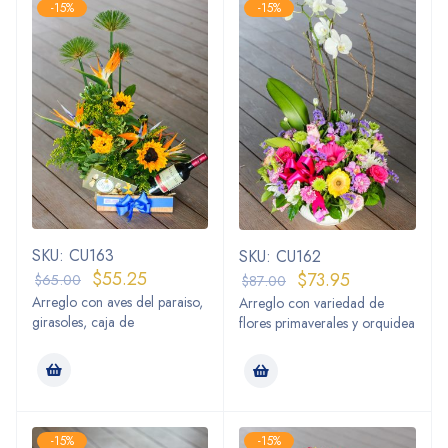
-15%
-15%
SKU: CU163
SKU: CU162
$
55.25
$
73.95
$
65.00
$
87.00
Arreglo con aves del paraiso,
Arreglo con variedad de
girasoles, caja de
flores primaverales y orquidea
-15%
-15%