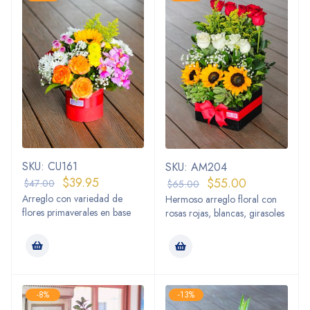
SKU: CU161
SKU: AM204
$
39.95
$
55.00
$
47.00
$
65.00
Arreglo con variedad de
Hermoso arreglo floral con
flores primaverales en base
rosas rojas, blancas, girasoles
-8%
-13%