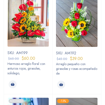
SKU: AM199
SKU: AM192
$
60.00
$
39.00
$
65.00
$
45.00
Hermoso arreglo floral con
Arreglo pequeño con
anturios rojos, girasoles,
girasoles y rosas acompañado
solidago,
de
AGOTADO
-13%