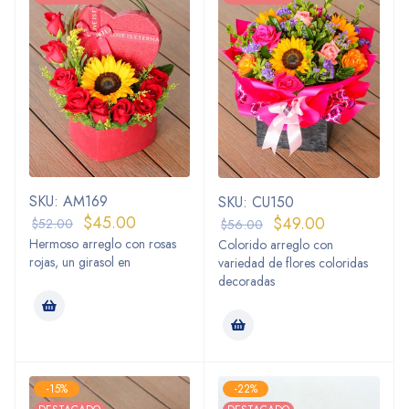
SKU: AM169
SKU: CU150
$
45.00
$
49.00
$
52.00
$
56.00
Hermoso arreglo con rosas
Colorido arreglo con
rojas, un girasol en
variedad de flores coloridas
decoradas
-15%
-22%