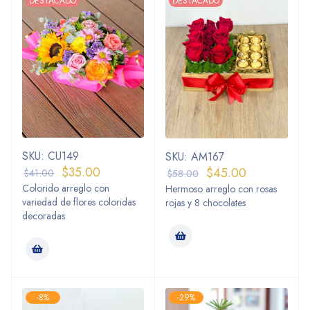
DESTACADO
DESTACADO
SKU: CU149
SKU: AM167
$
35.00
$
45.00
$
41.00
$
58.00
Colorido arreglo con
Hermoso arreglo con rosas
variedad de flores coloridas
rojas y 8 chocolates
decoradas
-8%
-29%