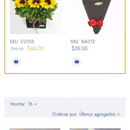
SKU: CU103
SKU: RA012
$
46.00
$
35.00
$
58.00
Mostrar
16
Últimos agregados
Ordenar por