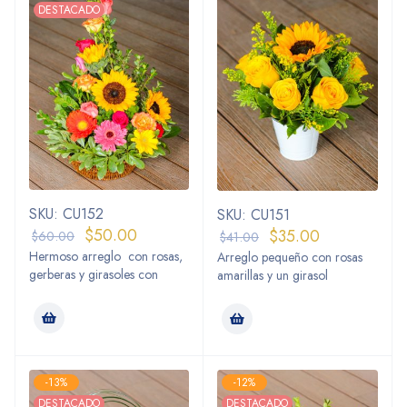
DESTACADO
SKU: CU152
SKU: CU151
$
50.00
$
35.00
$
60.00
$
41.00
Hermoso arreglo con rosas,
Arreglo pequeño con rosas
gerberas y girasoles con
amarillas y un girasol
-13%
-12%
DESTACADO
DESTACADO