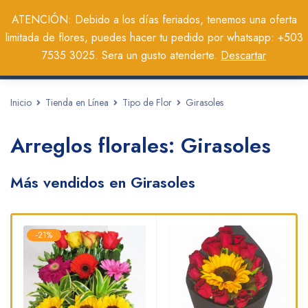
0
ATENCIÓN: Debido a los días feriados, tenemos una oferta
limitada de flores, puedes hacer tu pedido por whatsapp: +503
7535 3025. Sera un gusto atenderte.
Descartar
Inicio
Tienda en Línea
Tipo de Flor
Girasoles
Arreglos florales: Girasoles
Más vendidos en Girasoles
-21%