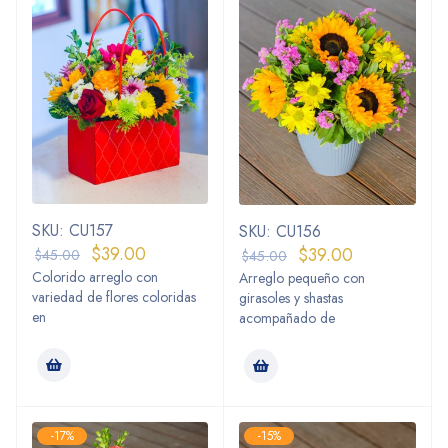
SKU: CU157
SKU: CU156
$
39.00
$
39.00
$
45.00
$
45.00
Colorido arreglo con
Arreglo pequeño con
variedad de flores coloridas
girasoles y shastas
en
acompañado de
-17%
-15%