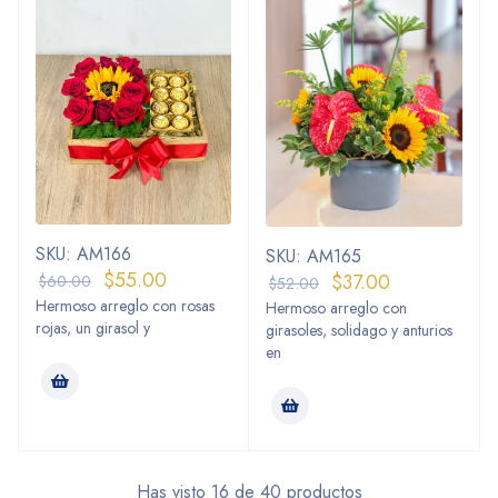
SKU: AM166
SKU: AM165
$
55.00
$
37.00
$
60.00
$
52.00
Hermoso arreglo con rosas
Hermoso arreglo con
rojas, un girasol y
girasoles, solidago y anturios
en
Has visto 16 de 40 productos