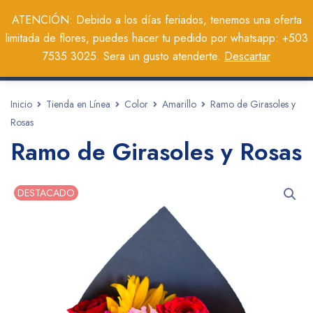
0
ATENCIÓN: Debido a los días feriados, tenemos una oferta
limitada de flores, puedes hacer tu pedido por whatsapp: +503
7535 3025. Sera un gusto atenderte.
Descartar
Inicio
Tienda en Línea
Color
Amarillo
Ramo de Girasoles y
Rosas
Ramo de Girasoles y Rosas
DESTACADO