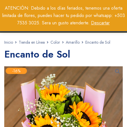
0
ATENCIÓN: Debido a los días feriados, tenemos una oferta
limitada de flores, puedes hacer tu pedido por whatsapp: +503
7535 3025. Sera un gusto atenderte.
Descartar
Inicio
Tienda en Línea
Color
Amarillo
Encanto de Sol
Encanto de Sol
-16%