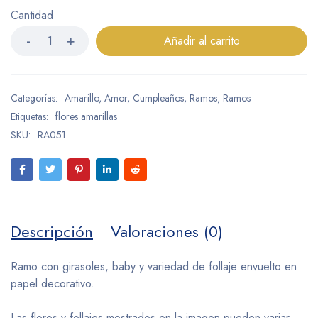
Cantidad
Añadir al carrito
Categorías:
Amarillo
,
Amor
,
Cumpleaños
,
Ramos
,
Ramos
Etiquetas:
flores amarillas
SKU:
RA051
Descripción
Valoraciones (0)
Ramo con girasoles, baby y variedad de follaje envuelto en
papel decorativo.
Las flores y follajes mostrados en la imagen pueden variar