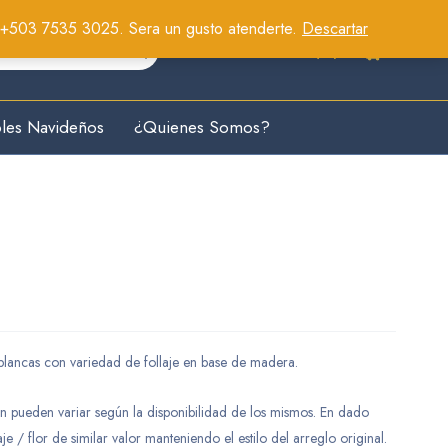
: +503 7535 3025. Sera un gusto atenderte.
Descartar
0
les Navideños
¿Quienes Somos?
 blancas con variedad de follaje en base de madera.
gen pueden variar según la disponibilidad de los mismos. En dado
aje / flor de similar valor manteniendo el estilo del arreglo original.