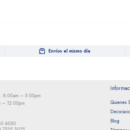
Envíos el mismo día
Informac
s: 8:00am – 5:00pm
Quienes 
m – 12:00pm
Decoraci
Blog
60 6050
) 7535 3025