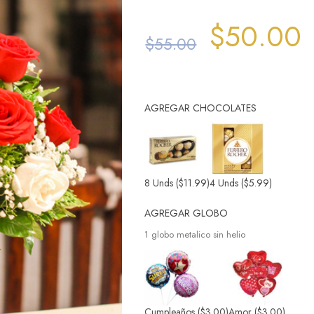
$
50.00
$
55.00
AGREGAR CHOCOLATES
8 Unds
($11.99)
4 Unds
($5.99)
AGREGAR GLOBO
1 globo metalico sin helio
Cumpleaños
($3.00)
Amor
($3.00)