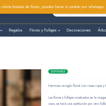
oferta limitada de flores, puedes hacer tu pedido por whatsapp
Regalos
Flores y Follajes
Decoraciones
Árbo
DISPONIBLE
Hermoso arreglo floral con rosas rojas y
Las flores y follajes mostrados en la ima
caso, se hará una sustitución por otro folll